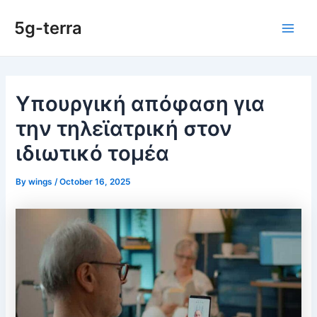
Skip
5g-terra
to
Main
content
Men
Υπουργική απόφαση για
την τηλεϊατρική στον
ιδιωτικό τομέα
By
wings
/
October 16, 2025