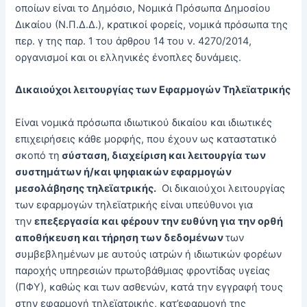
οποίων είναι το Δημόσιο, Νομικά Πρόσωπα Δημοσίου
Δικαίου (Ν.Π.Δ.Δ.), κρατικοί φορείς, νομικά πρόσωπα της
περ. γ της παρ. 1 του άρθρου 14 του ν. 4270/2014,
οργανισμοί και οι ελληνικές ένοπλες δυνάμεις.
Δικαιούχοι λειτουργίας των Εφαρμογών Τηλεϊατρικής
Είναι νομικά πρόσωπα ιδιωτικού δικαίου και ιδιωτικές
επιχειρήσεις κάθε μορφής, που έχουν ως καταστατικό
σκοπό τη
σύσταση, διαχείριση και λειτουργία των
συστημάτων ή/και ψηφιακών εφαρμογών
μεσολάβησης τηλεϊατρικής.
Οι δικαιούχοι λειτουργίας
των εφαρμογών τηλεϊατρικής είναι υπεύθυνοι για
την
επεξεργασία και φέρουν την ευθύνη για την ορθή
αποθήκευση και τήρηση των δεδομένων
των
συμβεβλημένων με αυτούς ιατρών ή ιδιωτικών φορέων
παροχής υπηρεσιών πρωτοβάθμιας φροντίδας υγείας
(ΠΦΥ), καθώς και των ασθενών, κατά την εγγραφή τους
στην εφαρμογή τηλεϊατρικής, κατ’εφαρμογή της